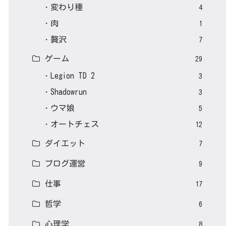
変わり種
4
肉
1
贅沢
7
ゲーム
29
Legion TD 2
3
Shadowrun
3
ウマ娘
5
オートチェス
12
ダイエット
7
ブログ運営
9
仕事
17
哲学
6
心理学
8