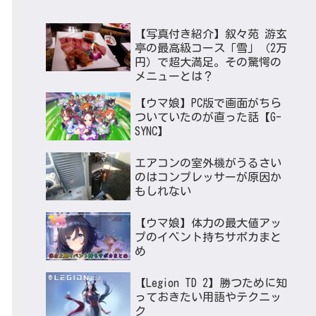
【写真付き紹介】叙々苑 游玄
亭の最高級コース「雪」（2万
円）で超大満足。その驚愕の
メニューとは？
【ウマ娘】PC版で画面がちら
ついていたのが直った話【G-
SYNC】
エアコンの室外機がうるさい
のはコンプレッサーが原因か
もしれない
【ウマ娘】体力の最大値アッ
プのイベント持ちサポカまと
め
【Legion TD 2】勝つために知
っておきたい用語やテクニッ
ク