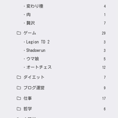
変わり種
4
肉
1
贅沢
7
ゲーム
29
Legion TD 2
3
Shadowrun
3
ウマ娘
5
オートチェス
12
ダイエット
7
ブログ運営
9
仕事
17
哲学
6