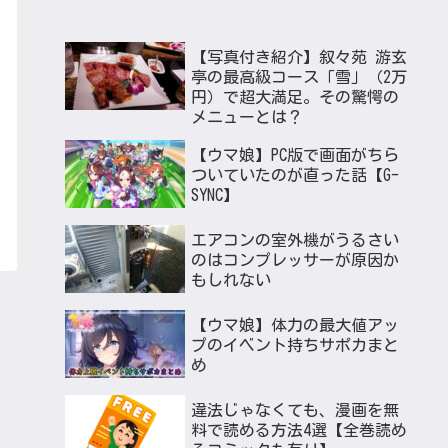
【写真付き紹介】叙々苑 游玄
亭の最高級コース「雪」（2万
円）で超大満足。その驚愕の
メニューとは？
【ウマ娘】PC版で画面がちら
ついていたのが直った話【G-
SYNC】
エアコンの室外機がうるさい
のはコンプレッサーが原因か
もしれない
【ウマ娘】体力の最大値アッ
プのイベント持ちサポカまと
め
違法じゃなくても、漫画を無
料で読める方法4選【全巻読め