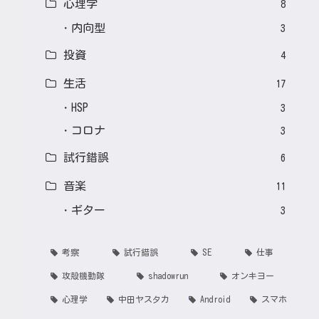
心理学
8
内向型
3
投資
4
生活
17
HSP
3
コロナ
3
試行錯誤
6
音楽
11
ギター
3
考察
試行錯誤
SE
仕事
攻殻機動隊
shadowrun
オンキヨー
心理学
中田ヤスタカ
Android
スマホ