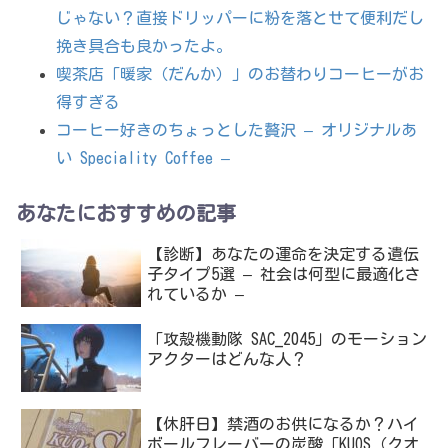
じゃない？直接ドリッパーに粉を落とせて便利だし
挽き具合も良かったよ。
喫茶店「暖家（だんか）」のお替わりコーヒーがお
得すぎる
コーヒー好きのちょっとした贅沢 – オリジナルあ
い Speciality Coffee –
あなたにおすすめの記事
【診断】あなたの運命を決定する遺伝
子タイプ5選 – 社会は何型に最適化さ
れているか –
「攻殻機動隊 SAC_2045」のモーション
アクターはどんな人？
【休肝日】禁酒のお供になるか？ハイ
ボールフレーバーの炭酸「KUOS（クオ